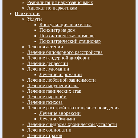
Реабилитация наркозависимых
Адвокат по наркотикам
Психиатрия
Услуги
Консультация психиатра
Психиатр на дом
Психиатрическая помощь
Психиатрический стационар
Лечения астении
Лечение биполярного расстройства
Лечение гендерной дисфории
Лечение депрессии
Лечение лудомании
Лечение игромании
Лечение любовной зависимости
Лечение нарушений сна
Лечение панических атак
Лечение паранойи
Лечение психоза
Лечение расстройства пищевого поведения
Лечение анорексии
Лечение булимии
Лечение синдрома хронической усталости
Лечение социопатии
Лечение страхов