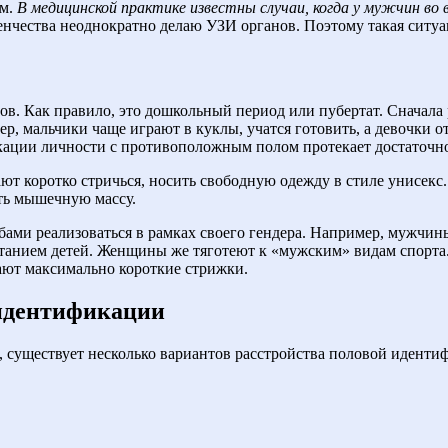
зм.
В медицинской практике известны случаи, когда у мужчин во
енчества неоднократно делаю УЗИ органов. Поэтому такая ситуа
сов. Как правило, это дошкольный период или пубертат. Сначал
р, мальчики чаще играют в куклы, учатся готовить, а девочки о
ации личности с противоположным полом протекает достаточно 
ают коротко стричься, носить свободную одежду в стиле унисек
ать мышечную массу.
ами реализоваться в рамках своего гендера. Например, мужчин
итанием детей. Женщины же тяготеют к «мужским» видам спорт
ают максимально короткие стрижки.
 идентификации
 существует несколько вариантов расстройства половой иденти