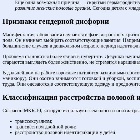
Еще одна возможная причина — скрытый гермафродити
развитие женские половые органы.
Сегодня детям с млад
Признаки гендерной дисфории
Манифестация заболевания случается в фазе возрастных кризи
пола. Он начинает выбирать соответствующие занятия. Наприме
большинстве случаев в дошкольном возрасте период идентифик
Проблема становится более явной в пубертате. Девушки начин
стараются выглядеть более женственно, не стремятся наращив
В дальнейшем на работе взрослые пытаются различными способ
маникюру). Они охотно занимаются готовкой и уборкой, восп
труда. Они одеваются в соответствующую одежду и предпочит
Классификация расстройства половой
Согласно МКБ-10, которую используют сексологи и психиатры,
транссексуализм;
трансвестизм двойной роли;
расстройство половой идентификации у детей.