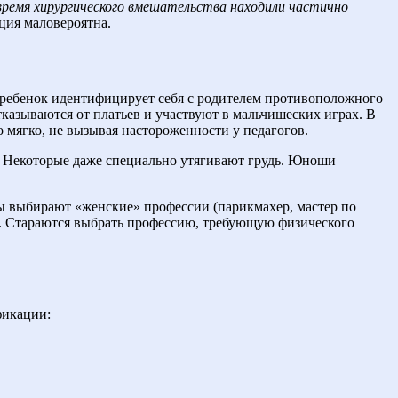
 время хирургического вмешательства находили частично
ция маловероятна.
а ребенок идентифицирует себя с родителем противоположного
тказываются от платьев и участвуют в мальчишеских играх. В
мягко, не вызывая настороженности у педагогов.
с. Некоторые даже специально утягивают грудь. Юноши
ы выбирают «женские» профессии (парикмахер, мастер по
а. Стараются выбрать профессию, требующую физического
фикации: