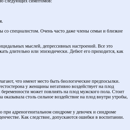
чию следующих симптомов:
я.
ы со специалистом. Очень часто даже члены семьи и близкие
ицидальных мыслей, депрессивных настроений. Все это
екать длительно или эпизодически. Дебют его приходится, как
лагают, что имеют место быть биологические предпосылки.
тестостерона у женщины негативно воздействует на плод
я беременности может повлиять на плод мужского пола. Стоит
а оказывала столь сильное воздействие на плод внутри утробы,
о при адреногенитальном синдроме у девочек и синдроме
енчестве. Как следствие, допускаются ошибки в воспитании.