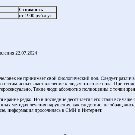
Стоимость
от 1900 руб./сут
овления
22.07.2024
еловек не принимает свой биологический пол. Следует различат
но с этим испытывает влечение к людям этого же пола. При ген
етеросексуально. Такие люди абсолютно полноценны с точки зрен
 крайне редко. Но в последние десятилетия его стали все чаще с
тупных методах лечения нарушения, как следствие, не обращали
нозе, информация просочилась в СМИ и Интернет.