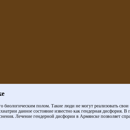
ке
го биологическим полом. Такие люди не могут реализовать свои б
иатрии данное состояние известно как гендерная дисфория. В 
яснения. Лечение гендерной дисфории в Армянске позволяет спр