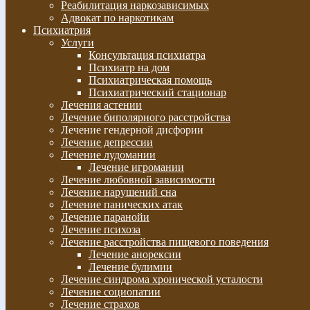
Реабилитация наркозависимых
Адвокат по наркотикам
Психиатрия
Услуги
Консультация психиатра
Психиатр на дом
Психиатрическая помощь
Психиатрический стационар
Лечения астении
Лечение биполярного расстройства
Лечение гендерной дисфории
Лечение депрессии
Лечение лудомании
Лечение игромании
Лечение любовной зависимости
Лечение нарушений сна
Лечение панических атак
Лечение паранойи
Лечение психоза
Лечение расстройства пищевого поведения
Лечение анорексии
Лечение булимии
Лечение синдрома хронической усталости
Лечение социопатии
Лечение страхов