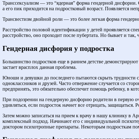
Транссексуализм — это “ядерная” форма гендерной дисфории. 
а его пик приходится на подростковый возраст. Появляется не
Трансвестизм двойной роли — это более легкая форма гендерно
Расстройство половой идентификации у детей проявляется спе
расстройство, оно проходит после пубертата. Но бывает и так
Гендерная дисфория у подростка
Большинство подростков еще в раннем детстве демонстрируют 
застает врасплох данная проблема.
Юноши и девушки до последнего пытаются скрыть трудности с 
одноклассников и друзей. Часто отвержение случается со сторо
предпринять, это обязательно обеспечит помощь ребенку, в кот
При подозрении на гендерную дисфорию родители в первую оч
удивляться, если подросток начнет все отрицать, защищаться.
Затем можно записаться на прием к врачу в нашу клинику в А
комплексный подход. Начинают его с индивидуальной психотер
доктором психотропные препараты. Некоторым подросткам пом