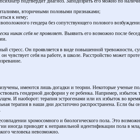
к психиатр подтвердит диагноз. Заподозрить его можно по нали
италиями, вторичными половыми признаками;
ться к нему;
воположного гендера без сопутствующего полового возбуждени
ски никак себя не проявляет.
Выявить его возможно после бесед
ии.
ый стресс. Он проявляется в виде повышенной тревожности, су
 он чувствует себя на работе, в школе. Расстройство может прот
озревание.
изучены, имеются лишь догадки и теории. Некоторые ученые по
ствовать гендерной дисфории у ее ребенка. Например, избыток 
ущем. И наоборот: терапия эстрогенами или их избыток во врем
льная терапия в наши дни достаточно распространена. Если бы он
.
есовпадении хромосомного и биологического пола. Это возможн
гии иногда приводят к неправильной идентификации пола в млад
акого человека невозможно.