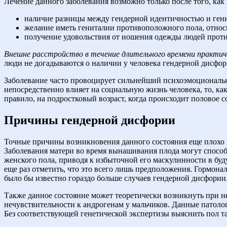
Лечение данного заболевания возможно только после того, ка
наличие разницы между гендерной идентичностью и ген
желание иметь гениталии противоположного пола, относи
получение удовольствия от ношения одежды людей проти
Внешне расстройство в течение длительного времени практиче
люди не догадываются о наличии у человека гендерной дисфор
Заболевание часто провоцирует сильнейший психоэмоциональн
непосредственно влияет на социальную жизнь человека, то, как
правило, на подростковый возраст, когда происходит половое с
Причины гендерной дисфории
Точные причины возникновения данного состояния еще плохо 
Заболевания матери во время вынашивания плода могут способ
женского пола, приводя к избыточной его маскулинности в буд
еще раз отметить, что это всего лишь предположения. Гормона
было бы известно гораздо больше случаев гендерной дисфории
Также данное состояние может теоретически возникнуть при н
нечувствительности к андрогенам у мальчиков. Данные патоло
Без соответствующей генетической экспертизы выяснить пол т