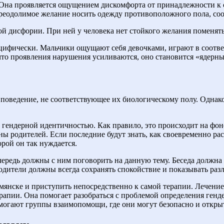
Она проявляется ощущением дискомфорта от принадлежности к с
преодолимое желание носить одежду противоположного пола, соо
й дисфории. При ней у человека нет стойкого желания поменять
цифически. Мальчики ощущают себя девочками, играют в соотве
, что проявления нарушения усиливаются, оно становится «ядерн
поведение, не соответствующее их биологическому полу. Однако
гендерной идентичностью. Как правило, это происходит на фон
ны родителей. Если последние будут знать, как своевременно ра
орой он так нуждается.
ередь должны с ним поговорить на данную тему. Беседа должна
 Родители должны всегда сохранять спокойствие и показывать ра
рмянске и приступить непосредственно к самой терапии. Лечени
апии. Она помогает разобраться с проблемой определения генд
огают группы взаимопомощи, где они могут безопасно и откры